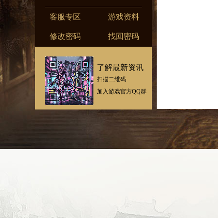
客服专区
游戏资料
修改密码
找回密码
了解最新资讯
扫描二维码
加入游戏官方QQ群