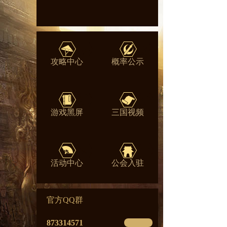
攻略中心
概率公示
游戏黑屏
三国视频
活动中心
公会入驻
官方QQ群
873314571