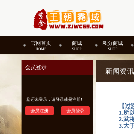
官网首页
商城
积分商城
HOME
SHOP
SHOP
会员登录
新闻资讯
您还未登录，请登录或是注册!
【过渡
会员注册
会员登录
1.
2.
3.大